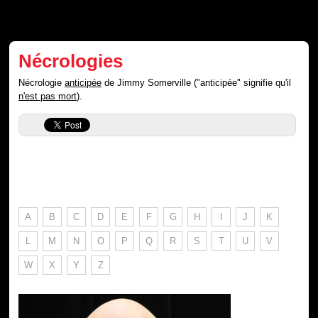
Nécrologies
Nécrologie
anticipée
de Jimmy Somerville ("anticipée" signifie qu'il
n'est pas mort
).
A
B
C
D
E
F
G
H
I
J
K
L
M
N
O
P
Q
R
S
T
U
V
W
X
Y
Z