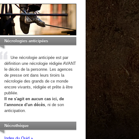
Nécrologies anticipées
Une nécrologie anticipée est par
définition une nécrologie rédigée AVANT
le décès de la personne. Les agences
de presse ont dans leurs tiroirs la
nécrologie des grands de ce monde
encore vivants, rédigée et prête à être
publiée.
Il ne s'agit en aucun cas ici, de
l'annonce d'un décès
, ni de son
anticipation.
Nécrothèque
Index du Quid »