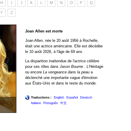
H
I
J
K
L
M
N
O
P
Q
Y
Z
Joan Allen est morte
Joan Allen, née le 20 août 1956 à Rochelle,
était une actrice américaine. Elle est décédée
le 10 août 2026, à l'âge de 69 ans.
La disparition inattendue de l'actrice célèbre
pour ses rôles dans
Jason Bourne : L'Héritage
ou encore
La vengeance dans la peau
a
déclenché une importante vague d'émotion
aux États-Unis et dans le reste du monde.
Traductions :
English
Español
Deutsch
Italiano
Português
中文