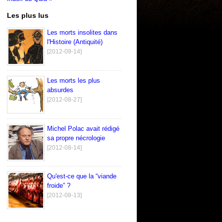
Les plus lus
Les morts insolites dans
l'Histoire (Antiquité)
[2012-09-14]
Les morts les plus
absurdes
[2012-08-27]
Michel Polac avait rédigé
sa propre nécrologie
[2012-08-14]
Qu'est-ce que la “viande
froide” ?
[2012-08-13]