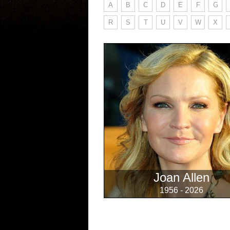
A
B
C
D
E
F
G
R
S
T
U
V
W
X
Joan Allen
1956 - 2026