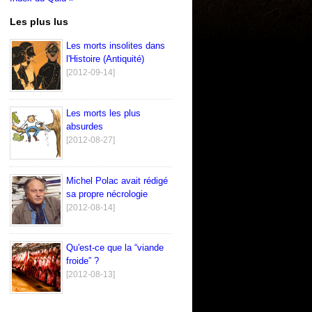
Les plus lus
Les morts insolites dans
l'Histoire (Antiquité)
[2012-09-14]
Les morts les plus
absurdes
[2012-08-27]
Michel Polac avait rédigé
sa propre nécrologie
[2012-08-14]
Qu'est-ce que la “viande
froide” ?
[2012-08-13]