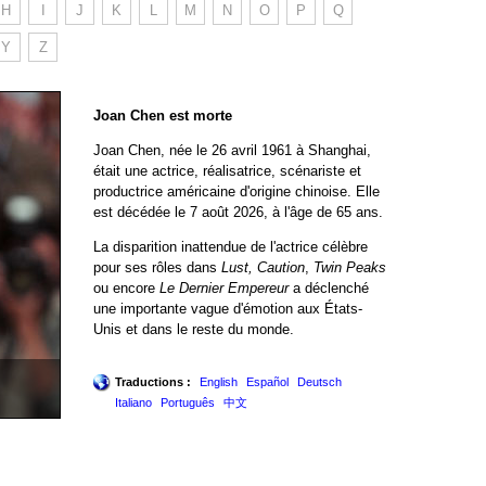
H
I
J
K
L
M
N
O
P
Q
Y
Z
Joan Chen est morte
Joan Chen, née le 26 avril 1961 à Shanghai,
était une actrice, réalisatrice, scénariste et
productrice américaine d'origine chinoise. Elle
est décédée le 7 août 2026, à l'âge de 65 ans.
La disparition inattendue de l'actrice célèbre
pour ses rôles dans
Lust, Caution
,
Twin Peaks
ou encore
Le Dernier Empereur
a déclenché
une importante vague d'émotion aux États-
Unis et dans le reste du monde.
Traductions :
English
Español
Deutsch
Italiano
Português
中文