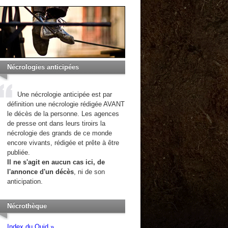
Nécrologies anticipées
Une nécrologie anticipée est par
définition une nécrologie rédigée AVANT
le décès de la personne. Les agences
de presse ont dans leurs tiroirs la
nécrologie des grands de ce monde
encore vivants, rédigée et prête à être
publiée.
Il ne s'agit en aucun cas ici, de
l'annonce d'un décès
, ni de son
anticipation.
Nécrothèque
Index du Quid »