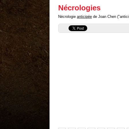
Nécrologies
Nécrologie
anticipée
de Joan Chen ("anticip