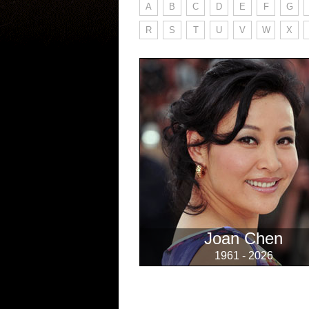
A
B
C
D
E
F
G
R
S
T
U
V
W
X
Joan Chen
1961 - 2026