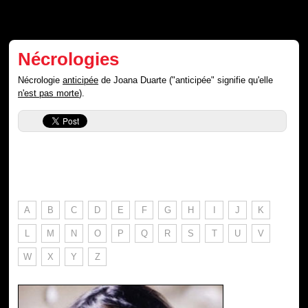
Nécrologies
Nécrologie
anticipée
de Joana Duarte ("anticipée" signifie qu'elle
n'est pas morte
).
A
B
C
D
E
F
G
H
I
J
K
L
M
N
O
P
Q
R
S
T
U
V
W
X
Y
Z