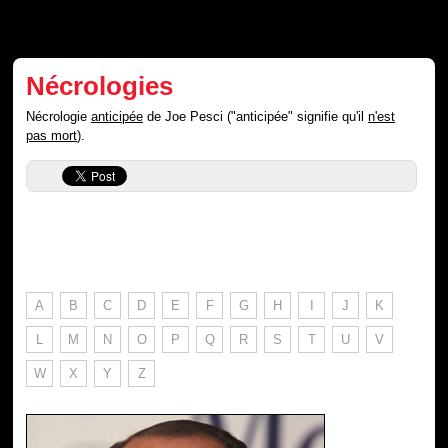
Nécrologies
Nécrologie
anticipée
de Joe Pesci ("anticipée" signifie qu'il
n'est
pas mort
).
A
B
C
D
E
F
G
H
I
J
K
L
M
N
O
P
Q
R
S
T
U
V
W
X
Y
Z