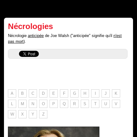
Nécrologies
Nécrologie
anticipée
de Joe Walsh ("anticipée" signifie qu'il
n'est
pas mort
).
A
B
C
D
E
F
G
H
I
J
K
L
M
N
O
P
Q
R
S
T
U
V
W
X
Y
Z