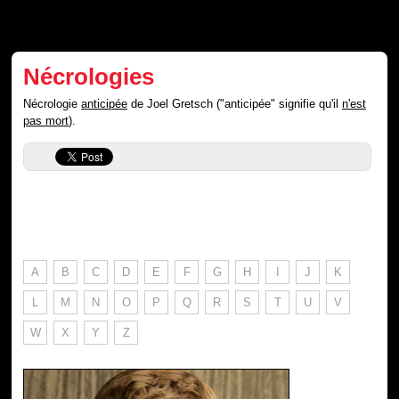
Nécrologies
Nécrologie
anticipée
de Joel Gretsch ("anticipée" signifie qu'il
n'est
pas mort
).
A
B
C
D
E
F
G
H
I
J
K
L
M
N
O
P
Q
R
S
T
U
V
W
X
Y
Z