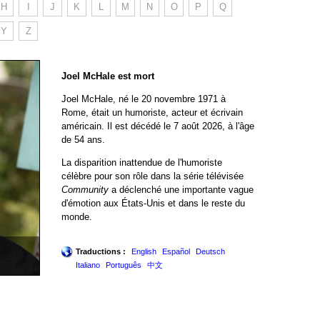
H
I
J
K
L
M
N
O
P
Q
Y
Z
Joel McHale est mort
Joel McHale, né le 20 novembre 1971 à
Rome, était un humoriste, acteur et écrivain
américain. Il est décédé le 7 août 2026, à l'âge
de 54 ans.
La disparition inattendue de l'humoriste
célèbre pour son rôle dans la série télévisée
Community
a déclenché une importante vague
d'émotion aux États-Unis et dans le reste du
monde.
Traductions :
English
Español
Deutsch
Italiano
Português
中文