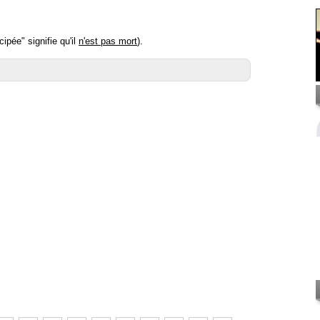
ipée" signifie qu'il
n'est pas mort
).