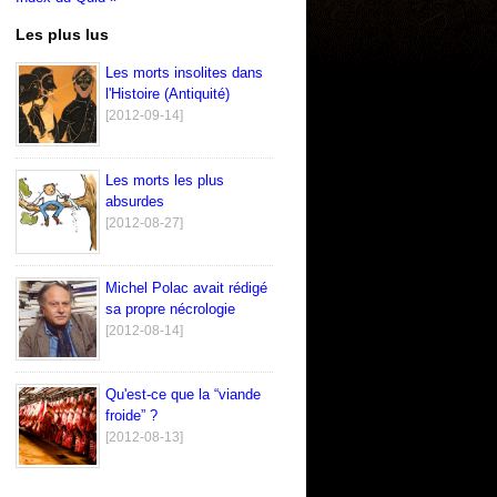
Les plus lus
Les morts insolites dans
l'Histoire (Antiquité)
[2012-09-14]
Les morts les plus
absurdes
[2012-08-27]
Michel Polac avait rédigé
sa propre nécrologie
[2012-08-14]
Qu'est-ce que la “viande
froide” ?
[2012-08-13]