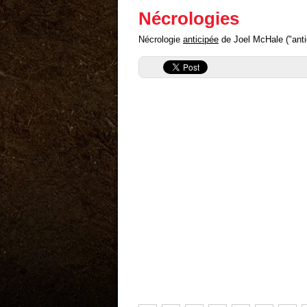
Nécrologies
Nécrologie
anticipée
de Joel McHale ("antic