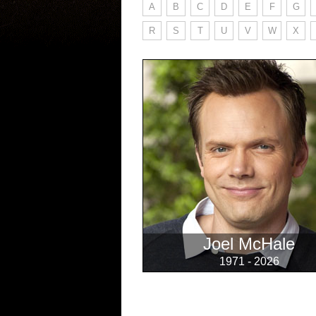
A
B
C
D
E
F
G
R
S
T
U
V
W
X
Joel McHale
1971 - 2026