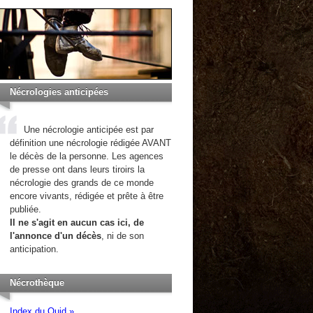
Nécrologies anticipées
Une nécrologie anticipée est par
définition une nécrologie rédigée AVANT
le décès de la personne. Les agences
de presse ont dans leurs tiroirs la
nécrologie des grands de ce monde
encore vivants, rédigée et prête à être
publiée.
Il ne s'agit en aucun cas ici, de
l'annonce d'un décès
, ni de son
anticipation.
Nécrothèque
Index du Quid »