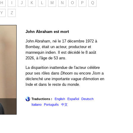
H
I
J
K
L
M
N
O
P
Q
Y
Z
John Abraham est mort
John Abraham, né le 17 décembre 1972 à
Bombay, était un acteur, producteur et
mannequin indien. Il est décédé le 8 août
2026, à l'âge de 53 ans.
La disparition inattendue de l'acteur célèbre
pour ses rôles dans
Dhoom
ou encore
Jism
a
déclenché une importante vague d'émotion en
Inde et dans le reste du monde.
Traductions :
English
Español
Deutsch
Italiano
Português
中文