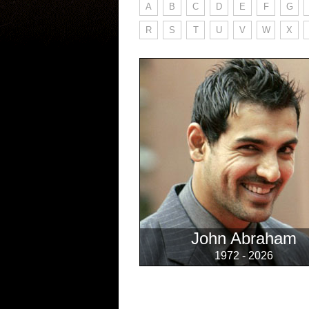
A
B
C
D
E
F
G
R
S
T
U
V
W
X
John Abraham
1972 - 2026