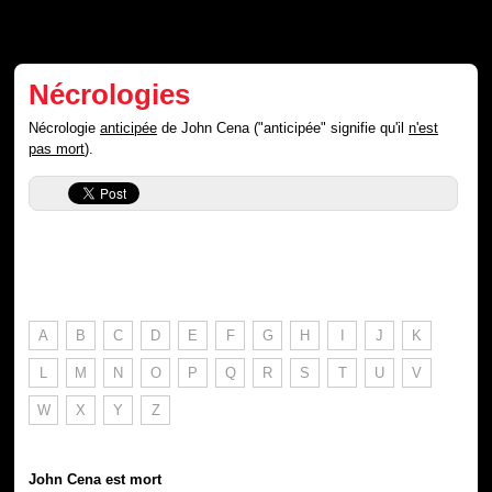
Nécrologies
Nécrologie
anticipée
de John Cena ("anticipée" signifie qu'il
n'est
pas mort
).
A
B
C
D
E
F
G
H
I
J
K
L
M
N
O
P
Q
R
S
T
U
V
W
X
Y
Z
John Cena est mort