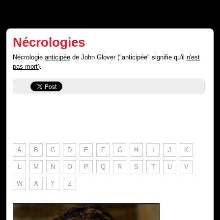
Nécrologies
Nécrologie
anticipée
de John Glover ("anticipée" signifie qu'il
n'est
pas mort
).
A
B
C
D
E
F
G
H
I
J
K
L
M
N
O
P
Q
R
S
T
U
V
W
X
Y
Z