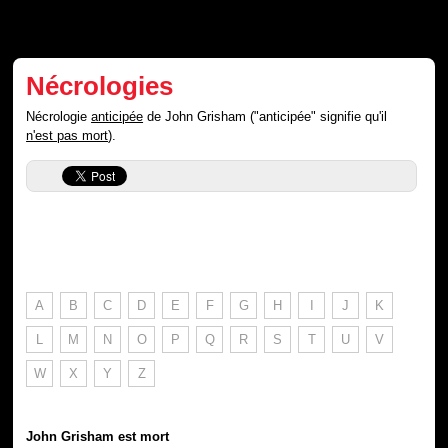
Nécrologies
Nécrologie
anticipée
de John Grisham ("anticipée" signifie qu'il
n'est pas mort
).
A
B
C
D
E
F
G
H
I
J
K
L
M
N
O
P
Q
R
S
T
U
V
W
X
Y
Z
John Grisham est mort