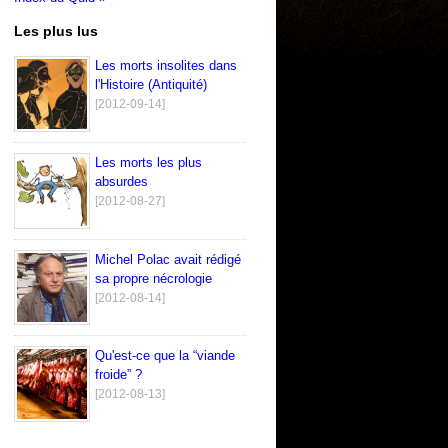
Les plus lus
Les morts insolites dans
l'Histoire (Antiquité)
[2012-09-14]
Les morts les plus
absurdes
[2012-08-27]
Michel Polac avait rédigé
sa propre nécrologie
[2012-08-14]
Qu'est-ce que la “viande
froide” ?
[2012-08-13]