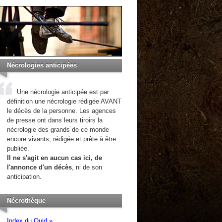
Nécrologies anticipées
Une nécrologie anticipée est par
définition une nécrologie rédigée AVANT
le décès de la personne. Les agences
de presse ont dans leurs tiroirs la
nécrologie des grands de ce monde
encore vivants, rédigée et prête à être
publiée.
Il ne s'agit en aucun cas ici, de
l'annonce d'un décès
, ni de son
anticipation.
Nécrothèque
Index du Quid »