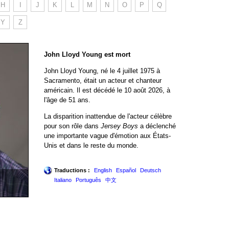
H
I
J
K
L
M
N
O
P
Q
Y
Z
John Lloyd Young est mort
John Lloyd Young, né le 4 juillet 1975 à
Sacramento, était un acteur et chanteur
américain. Il est décédé le 10 août 2026, à
l'âge de 51 ans.
La disparition inattendue de l'acteur célèbre
pour son rôle dans
Jersey Boys
a déclenché
une importante vague d'émotion aux États-
Unis et dans le reste du monde.
Traductions :
English
Español
Deutsch
Italiano
Português
中文