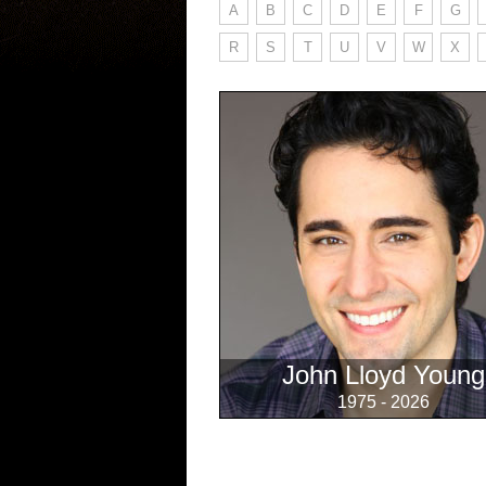
A
B
C
D
E
F
G
R
S
T
U
V
W
X
John Lloyd Young
1975 - 2026