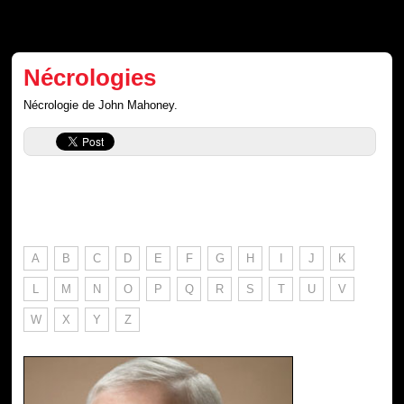
Nécrologies
Nécrologie de John Mahoney.
A
B
C
D
E
F
G
H
I
J
K
L
M
N
O
P
Q
R
S
T
U
V
W
X
Y
Z