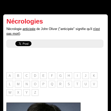
Nécrologies
Nécrologie
anticipée
de John Oliver ("anticipée" signifie qu'il
n'est
pas mort
).
A
B
C
D
E
F
G
H
I
J
K
L
M
N
O
P
Q
R
S
T
U
V
W
X
Y
Z