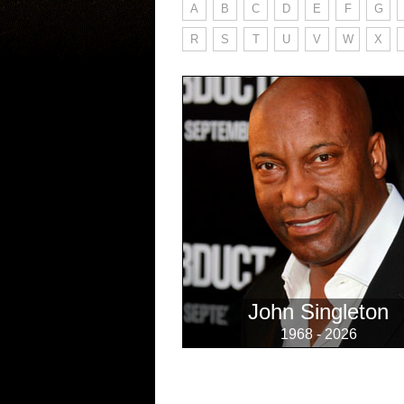
A
B
C
D
E
F
G
R
S
T
U
V
W
X
John Singleton
1968 - 2026