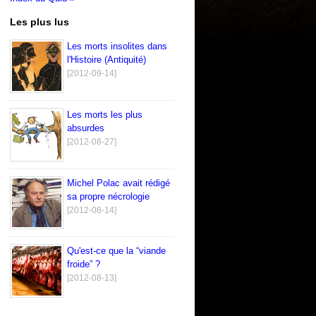
Les plus lus
Les morts insolites dans
l'Histoire (Antiquité)
[2012-09-14]
Les morts les plus
absurdes
[2012-08-27]
Michel Polac avait rédigé
sa propre nécrologie
[2012-08-14]
Qu'est-ce que la “viande
froide” ?
[2012-08-13]