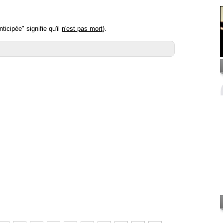
ticipée" signifie qu'il
n'est pas mort
).