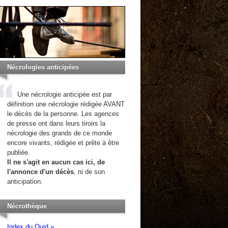
Nécrologies anticipées
Une nécrologie anticipée est par
définition une nécrologie rédigée AVANT
le décès de la personne. Les agences
de presse ont dans leurs tiroirs la
nécrologie des grands de ce monde
encore vivants, rédigée et prête à être
publiée.
Il ne s'agit en aucun cas ici, de
l'annonce d'un décès
, ni de son
anticipation.
Nécrothèque
Index du Quid »