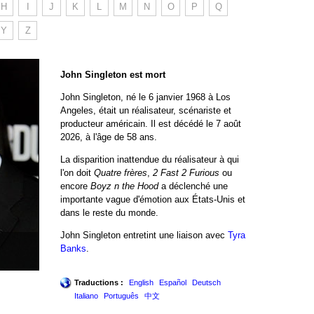
H
I
J
K
L
M
N
O
P
Q
Y
Z
John Singleton est mort
John Singleton, né le 6 janvier 1968 à Los
Angeles, était un réalisateur, scénariste et
producteur américain. Il est décédé le 7 août
2026, à l'âge de 58 ans.
La disparition inattendue du réalisateur à qui
l'on doit
Quatre frères
,
2 Fast 2 Furious
ou
encore
Boyz n the Hood
a déclenché une
importante vague d'émotion aux États-Unis et
dans le reste du monde.
John Singleton entretint une liaison avec
Tyra
Banks
.
Traductions :
English
Español
Deutsch
Italiano
Português
中文