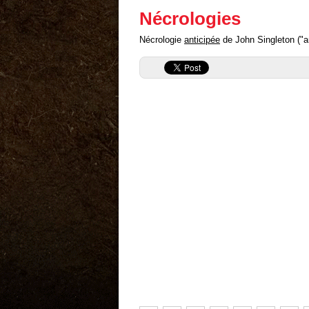
Nécrologies
Nécrologie
anticipée
de John Singleton ("an