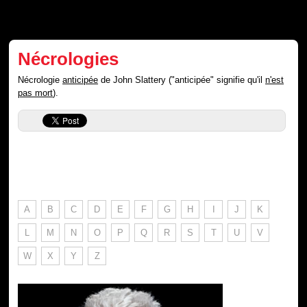
Nécrologies
Nécrologie
anticipée
de John Slattery ("anticipée" signifie qu'il
n'est
pas mort
).
A
B
C
D
E
F
G
H
I
J
K
L
M
N
O
P
Q
R
S
T
U
V
W
X
Y
Z