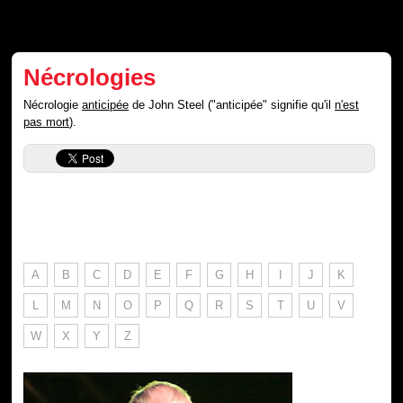
Nécrologies
Nécrologie
anticipée
de John Steel ("anticipée" signifie qu'il
n'est
pas mort
).
A
B
C
D
E
F
G
H
I
J
K
L
M
N
O
P
Q
R
S
T
U
V
W
X
Y
Z