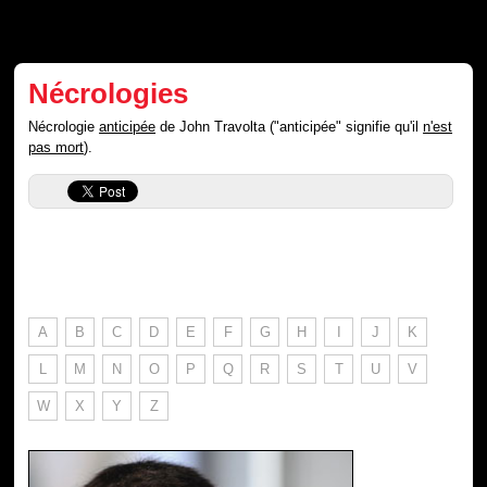
Nécrologies
Nécrologie
anticipée
de John Travolta ("anticipée" signifie qu'il
n'est
pas mort
).
A
B
C
D
E
F
G
H
I
J
K
L
M
N
O
P
Q
R
S
T
U
V
W
X
Y
Z