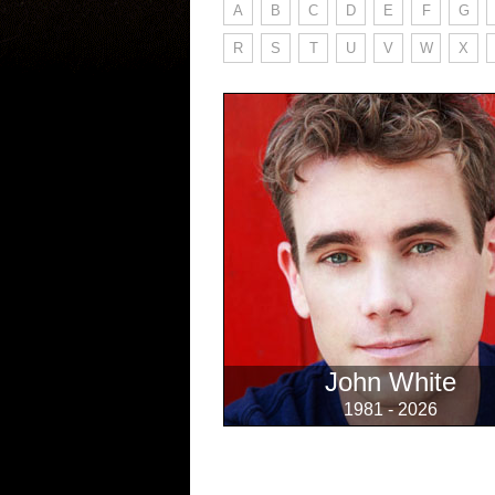
A
B
C
D
E
F
G
R
S
T
U
V
W
X
John White
1981 - 2026