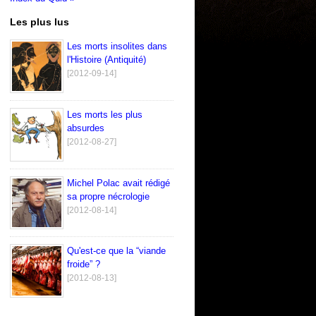
Les plus lus
Les morts insolites dans
l'Histoire (Antiquité)
[2012-09-14]
Les morts les plus
absurdes
[2012-08-27]
Michel Polac avait rédigé
sa propre nécrologie
[2012-08-14]
Qu'est-ce que la “viande
froide” ?
[2012-08-13]