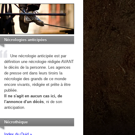
Nécrologies anticipées
Une nécrologie anticipée est par
définition une nécrologie rédigée AVANT
le décès de la personne. Les agences
de presse ont dans leurs tiroirs la
nécrologie des grands de ce monde
encore vivants, rédigée et prête à être
publiée.
Il ne s'agit en aucun cas ici, de
l'annonce d'un décès
, ni de son
anticipation.
Nécrothèque
Index du Quid »