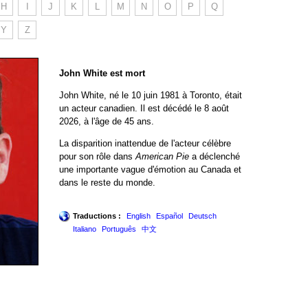
H
I
J
K
L
M
N
O
P
Q
Y
Z
John White est mort
John White, né le 10 juin 1981 à Toronto, était
un acteur canadien. Il est décédé le 8 août
2026, à l'âge de 45 ans.
La disparition inattendue de l'acteur célèbre
pour son rôle dans
American Pie
a déclenché
une importante vague d'émotion au Canada et
dans le reste du monde.
Traductions :
English
Español
Deutsch
Italiano
Português
中文