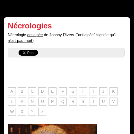
Nécrologies
Nécrologie
anticipée
de Johnny Rivers ("anticipée" signifie qu'il
n'est pas mort
).
A
B
C
D
E
F
G
H
I
J
K
L
M
N
O
P
Q
R
S
T
U
V
W
X
Y
Z