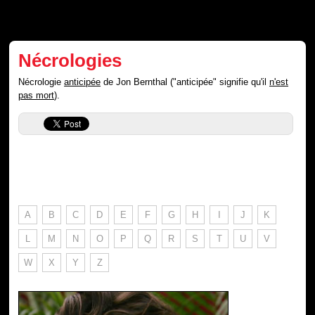
Nécrologies
Nécrologie
anticipée
de Jon Bernthal ("anticipée" signifie qu'il
n'est
pas mort
).
A
B
C
D
E
F
G
H
I
J
K
L
M
N
O
P
Q
R
S
T
U
V
W
X
Y
Z