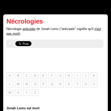
Nécrologies
Nécrologie
anticipée
de Jonah Lomu ("anticipée" signifie qu'il
n'est
pas mort
).
A
B
C
D
E
F
G
H
I
J
K
L
M
N
O
P
Q
R
S
T
U
V
W
X
Y
Z
Jonah Lomu est mort