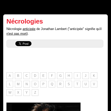
Nécrologies
Nécrologie
anticipée
de Jonathan Lambert ("anticipée" signifie qu'il
n'est pas mort
).
A
B
C
D
E
F
G
H
I
J
K
L
M
N
O
P
Q
R
S
T
U
V
W
X
Y
Z