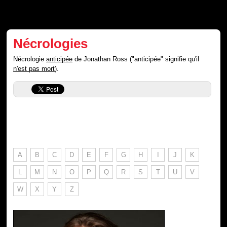
Nécrologies
Nécrologie
anticipée
de Jonathan Ross ("anticipée" signifie qu'il
n'est pas mort
).
A
B
C
D
E
F
G
H
I
J
K
L
M
N
O
P
Q
R
S
T
U
V
W
X
Y
Z