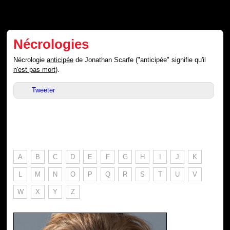
Nécrologies
Nécrologie
anticipée
de Jonathan Scarfe ("anticipée" signifie qu'il
n'est pas mort
).
Tweeter
A
B
C
D
E
F
G
H
I
J
K
L
M
N
O
P
Q
R
S
T
U
V
W
X
Y
Z