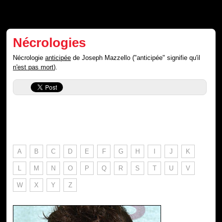
Nécrologies
Nécrologie
anticipée
de Joseph Mazzello ("anticipée" signifie qu'il
n'est pas mort
).
A
B
C
D
E
F
G
H
I
J
K
L
M
N
O
P
Q
R
S
T
U
V
W
X
Y
Z