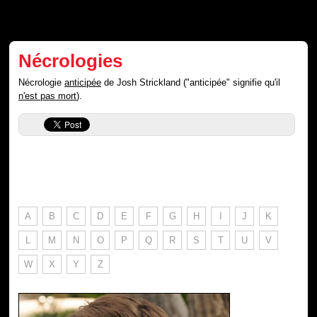
Nécrologies
Nécrologie
anticipée
de Josh Strickland ("anticipée" signifie qu'il
n'est pas mort
).
A
B
C
D
E
F
G
H
I
J
K
L
M
N
O
P
Q
R
S
T
U
V
W
X
Y
Z