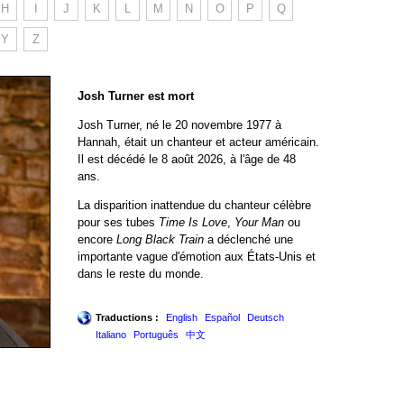
H
I
J
K
L
M
N
O
P
Q
Y
Z
Josh Turner est mort
Josh Turner, né le 20 novembre 1977 à
Hannah, était un chanteur et acteur américain.
Il est décédé le 8 août 2026, à l'âge de 48
ans.
La disparition inattendue du chanteur célèbre
pour ses tubes
Time Is Love
,
Your Man
ou
encore
Long Black Train
a déclenché une
importante vague d'émotion aux États-Unis et
dans le reste du monde.
Traductions :
English
Español
Deutsch
Italiano
Português
中文