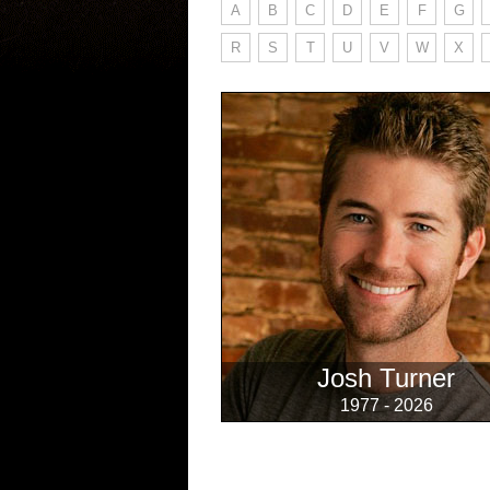
A
B
C
D
E
F
G
R
S
T
U
V
W
X
Josh Turner
1977 - 2026