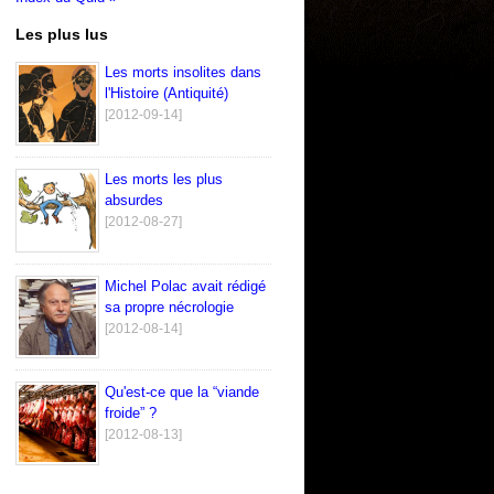
Les plus lus
Les morts insolites dans
l'Histoire (Antiquité)
[2012-09-14]
Les morts les plus
absurdes
[2012-08-27]
Michel Polac avait rédigé
sa propre nécrologie
[2012-08-14]
Qu'est-ce que la “viande
froide” ?
[2012-08-13]