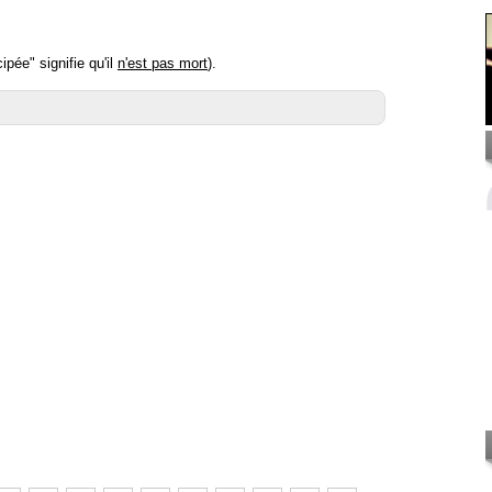
ipée" signifie qu'il
n'est pas mort
).