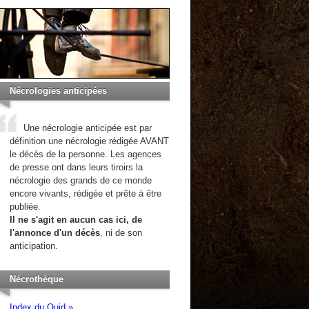
Nécrologies anticipées
Une nécrologie anticipée est par
définition une nécrologie rédigée AVANT
le décès de la personne. Les agences
de presse ont dans leurs tiroirs la
nécrologie des grands de ce monde
encore vivants, rédigée et prête à être
publiée.
Il ne s'agit en aucun cas ici, de
l'annonce d'un décès
, ni de son
anticipation.
Nécrothèque
Index du Quid »