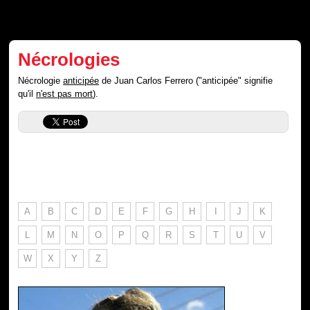
Nécrologies
Nécrologie
anticipée
de Juan Carlos Ferrero ("anticipée" signifie
qu'il
n'est pas mort
).
A
B
C
D
E
F
G
H
I
J
K
L
M
N
O
P
Q
R
S
T
U
V
W
X
Y
Z