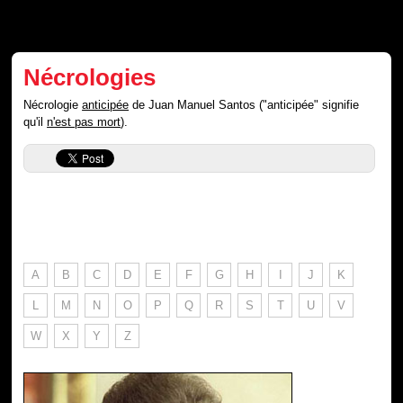
Nécrologies
Nécrologie
anticipée
de Juan Manuel Santos ("anticipée" signifie
qu'il
n'est pas mort
).
A
B
C
D
E
F
G
H
I
J
K
L
M
N
O
P
Q
R
S
T
U
V
W
X
Y
Z