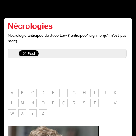
Nécrologies
Nécrologie
anticipée
de Jude Law ("anticipée" signifie qu'il
n'est pas
mort
).
A
B
C
D
E
F
G
H
I
J
K
L
M
N
O
P
Q
R
S
T
U
V
W
X
Y
Z