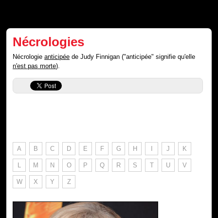
Nécrologies
Nécrologie
anticipée
de Judy Finnigan ("anticipée" signifie qu'elle
n'est pas morte
).
A
B
C
D
E
F
G
H
I
J
K
L
M
N
O
P
Q
R
S
T
U
V
W
X
Y
Z