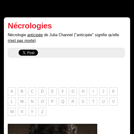
Nécrologies
Nécrologie
anticipée
de Julia Channel ("anticipée" signifie qu'elle
n'est pas morte
).
A
B
C
D
E
F
G
H
I
J
K
L
M
N
O
P
Q
R
S
T
U
V
W
X
Y
Z