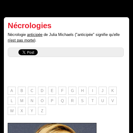
Nécrologies
Nécrologie
anticipée
de Julia Michaels ("anticipée" signifie qu'elle
n'est pas morte
).
A
B
C
D
E
F
G
H
I
J
K
L
M
N
O
P
Q
R
S
T
U
V
W
X
Y
Z