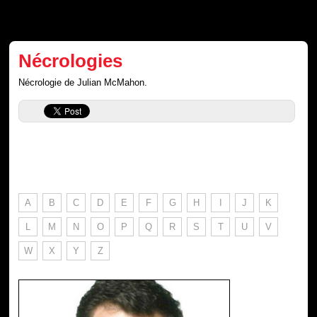
Nécrologies
Nécrologie de Julian McMahon.
A
B
C
D
E
F
G
H
I
J
K
L
M
N
O
P
Q
R
S
T
U
V
W
X
Y
Z