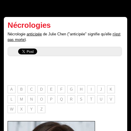
Nécrologies
Nécrologie
anticipée
de Julie Chen ("anticipée" signifie qu'elle
n'est
pas morte
).
A
B
C
D
E
F
G
H
I
J
K
L
M
N
O
P
Q
R
S
T
U
V
W
X
Y
Z