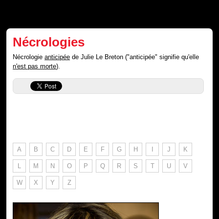
Nécrologies
Nécrologie
anticipée
de Julie Le Breton ("anticipée" signifie qu'elle
n'est pas morte
).
A
B
C
D
E
F
G
H
I
J
K
L
M
N
O
P
Q
R
S
T
U
V
W
X
Y
Z