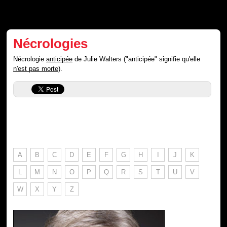
Nécrologies
Nécrologie
anticipée
de Julie Walters ("anticipée" signifie qu'elle
n'est pas morte
).
A
B
C
D
E
F
G
H
I
J
K
L
M
N
O
P
Q
R
S
T
U
V
W
X
Y
Z