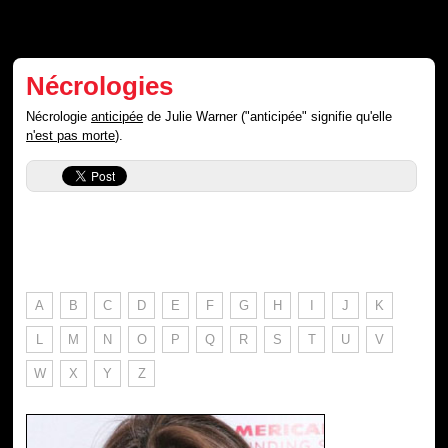
Nécrologies
Nécrologie
anticipée
de Julie Warner ("anticipée" signifie qu'elle
n'est pas morte
).
A
B
C
D
E
F
G
H
I
J
K
L
M
N
O
P
Q
R
S
T
U
V
W
X
Y
Z