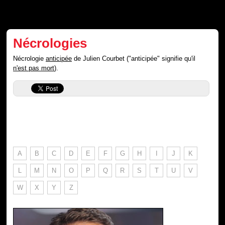
Nécrologies
Nécrologie
anticipée
de Julien Courbet ("anticipée" signifie qu'il
n'est pas mort
).
A
B
C
D
E
F
G
H
I
J
K
L
M
N
O
P
Q
R
S
T
U
V
W
X
Y
Z