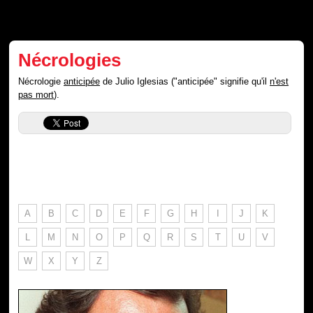
Nécrologies
Nécrologie
anticipée
de Julio Iglesias ("anticipée" signifie qu'il
n'est
pas mort
).
A
B
C
D
E
F
G
H
I
J
K
L
M
N
O
P
Q
R
S
T
U
V
W
X
Y
Z