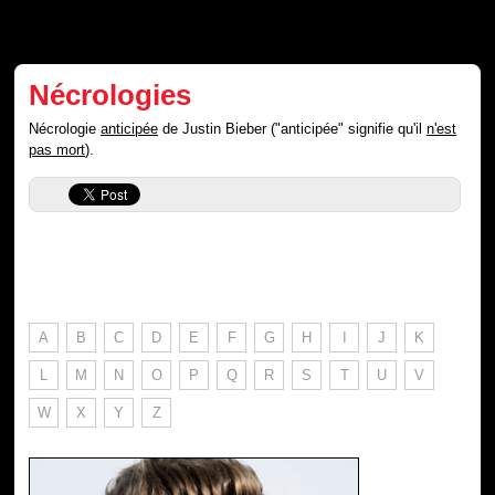
Nécrologies
Nécrologie
anticipée
de Justin Bieber ("anticipée" signifie qu'il
n'est
pas mort
).
A
B
C
D
E
F
G
H
I
J
K
L
M
N
O
P
Q
R
S
T
U
V
W
X
Y
Z