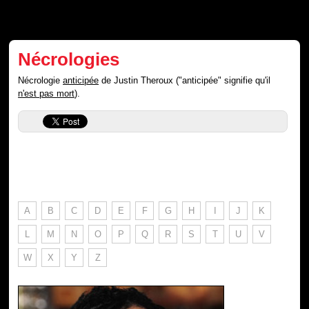
Nécrologies
Nécrologie
anticipée
de Justin Theroux ("anticipée" signifie qu'il
n'est pas mort
).
A
B
C
D
E
F
G
H
I
J
K
L
M
N
O
P
Q
R
S
T
U
V
W
X
Y
Z