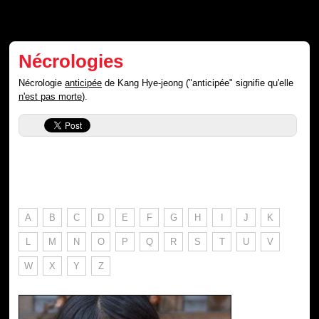
Nécrologies
Nécrologie
anticipée
de Kang Hye-jeong ("anticipée" signifie qu'elle
n'est pas morte
).
A
B
C
D
E
F
G
H
I
J
K
L
M
N
O
P
Q
R
S
T
U
V
W
X
Y
Z