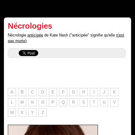
Nécrologies
Nécrologie
anticipée
de Kate Nash ("anticipée" signifie qu'elle
n'est
pas morte
).
A
B
C
D
E
F
G
H
I
J
K
L
M
N
O
P
Q
R
S
T
U
V
W
X
Y
Z