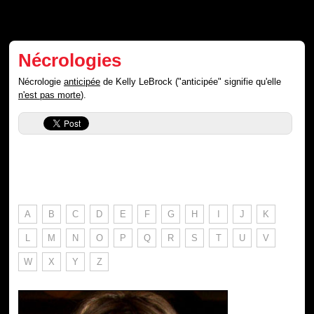
Nécrologies
Nécrologie
anticipée
de Kelly LeBrock ("anticipée" signifie qu'elle
n'est pas morte
).
A
B
C
D
E
F
G
H
I
J
K
L
M
N
O
P
Q
R
S
T
U
V
W
X
Y
Z