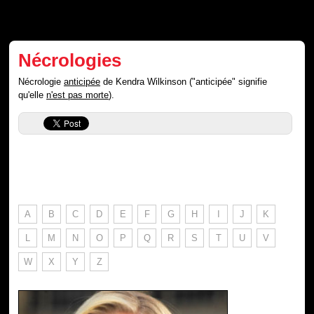
Nécrologies
Nécrologie
anticipée
de Kendra Wilkinson ("anticipée" signifie
qu'elle
n'est pas morte
).
A
B
C
D
E
F
G
H
I
J
K
L
M
N
O
P
Q
R
S
T
U
V
W
X
Y
Z