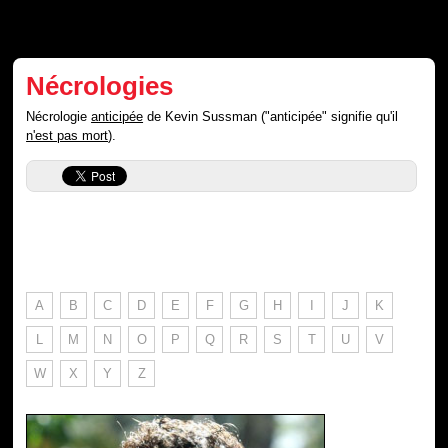
Nécrologies
Nécrologie
anticipée
de Kevin Sussman ("anticipée" signifie qu'il
n'est pas mort
).
A
B
C
D
E
F
G
H
I
J
K
L
M
N
O
P
Q
R
S
T
U
V
W
X
Y
Z