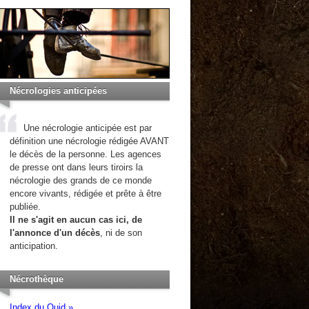
Nécrologies anticipées
Une nécrologie anticipée est par
définition une nécrologie rédigée AVANT
le décès de la personne. Les agences
de presse ont dans leurs tiroirs la
nécrologie des grands de ce monde
encore vivants, rédigée et prête à être
publiée.
Il ne s'agit en aucun cas ici, de
l'annonce d'un décès
, ni de son
anticipation.
Nécrothèque
Index du Quid »