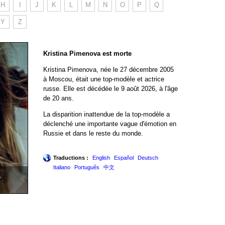
H
I
J
K
L
M
N
O
P
Q
Y
Z
Kristina Pimenova est morte
Kristina Pimenova, née le 27 décembre 2005
à Moscou, était une top-modèle et actrice
russe. Elle est décédée le 9 août 2026, à l'âge
de 20 ans.
La disparition inattendue de la top-modèle a
déclenché une importante vague d'émotion en
Russie et dans le reste du monde.
Traductions :
English
Español
Deutsch
Italiano
Português
中文
a