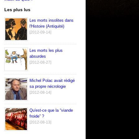
Les plus lus
Les morts insolites dans
l'Histoire (Antiquité)
[2012-09-14]
Les morts les plus
absurdes
[2012-08-27]
Michel Polac avait rédigé
sa propre nécrologie
[2012-08-14]
Qu'est-ce que la “viande
froide” ?
[2012-08-13]