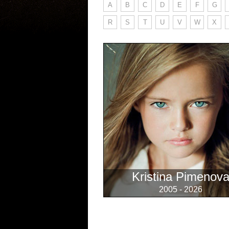
A
B
C
D
E
F
G
R
S
T
U
V
W
X
Kristina Pimenov
2005 - 2026